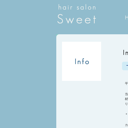
平
当
材
り
＊
カ