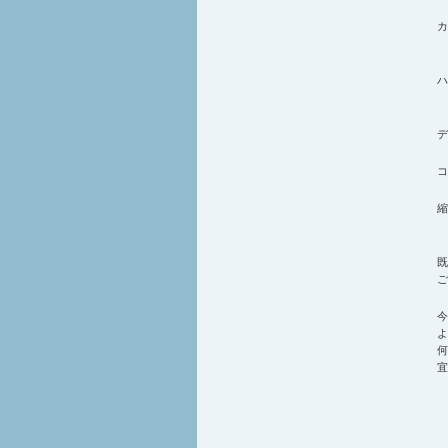
カ
ハ
デ
コ
既
ご
今
よ
何
宜