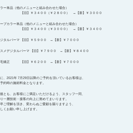
ラー単品（他のメニューと組み合わせた場合）
【旧】￥３４００（￥２８００） →【新】￥３０００
ーブカラー単品（他のメニューと組み合わせた場合）
【旧】￥３４００（￥３０００） →【新】￥３４００
ジタルパーマ 【旧】￥５９００ →【新】￥７０００
スメデジタルパーマ 【旧】￥７９００ →【新】￥８４００
縮毛矯正 【旧】￥６２００ →【新】￥７０００
に、2021年 7月29日以降のご予約を頂いているお客様は、
予約時の施術料金となります。
後とも、お客様にご満足いただけるよう、スタッフ一同、
り一層技術・接客の向上に努めてまいります。
卒ご理解を頂き、変わらぬご愛顧を賜りますよう、
しくお願い申し上げます。