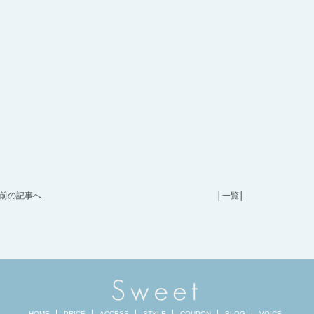
前の記事へ
│
一覧
│
HOME
PRICE
ACCESS
STYLE
COUPON
BLOG
VOICE