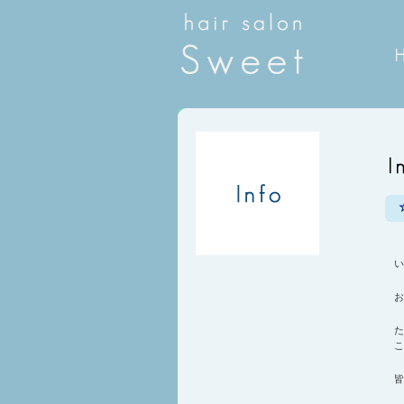
い
お
た
こ
皆